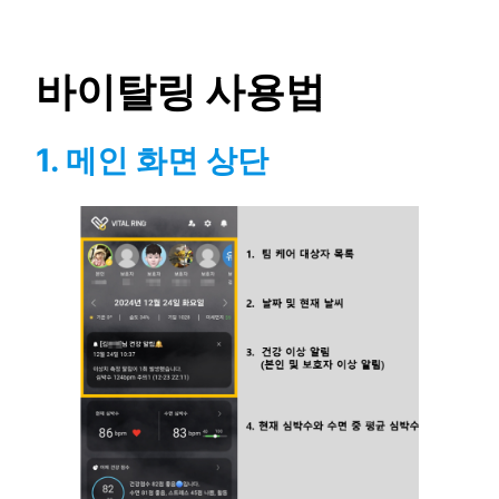
콘
텐
바이탈링 사용법
츠
로
바
1.
메인 화면 상단
로
가
기